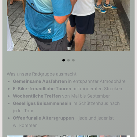
Was unsere Radgruppe ausmacht
Gemeinsame Ausfahrten
in entspannter Atmosphäre
E‑Bike‑freundliche Touren
mit moderaten Strecken
Wöchentliche Treffen
von Mai bis September
Geselliges Beisammensein
im Schützenhaus nach
jeder Tour
Offen für alle Altersgruppen
– jede und jeder ist
willkommen