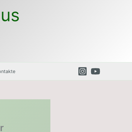
ius
ontakte
r