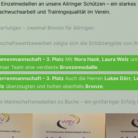
Einzelmedaillen an unsere Ailringer Schützen – ein starkes 
chwuchsarbeit und Trainingsqualität im Verein.
rtungen – zweimal Bronze für Ailringen
schaftswettbewerben zeigte sich die Schützengilde von ihr
amenmannschaft – 3. Platz
Mit
Nora Hack
,
Laura Welz
un
unser Team eine verdiente
Bronzemedaille
.
rrenmannschaft – 3. Platz
Auch die Herren
Lukas Dörr
,
L
lz
überzeugten und holten ebenfalls
Bronze
.
i Mannschaftsmedaillen zu Buche – ein großartiger Erfolg 