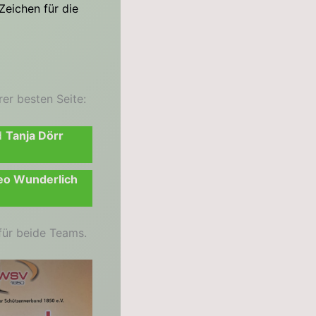
Zeichen für die
er besten Seite:
d
Tanja Dörr
eo Wunderlich
für beide Teams.