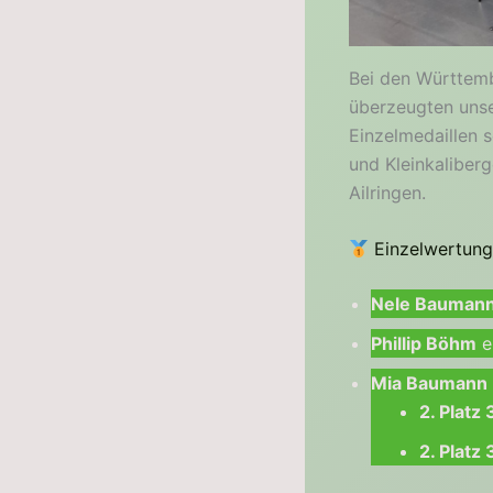
Bei den Württem
überzeugten unse
Einzelmedaillen 
und Kleinkaliberg
Ailringen.
Einzelwertung
Nele Bauman
Phillip Böhm
e
Mia Baumann
2. Platz
2. Platz