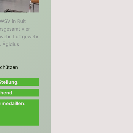
WSV in Ruit
nsgesamt vier
ewehr, Luftgewehr
. Ägidius
schützen
tellung
.
ehend
.
rmedaillen
: