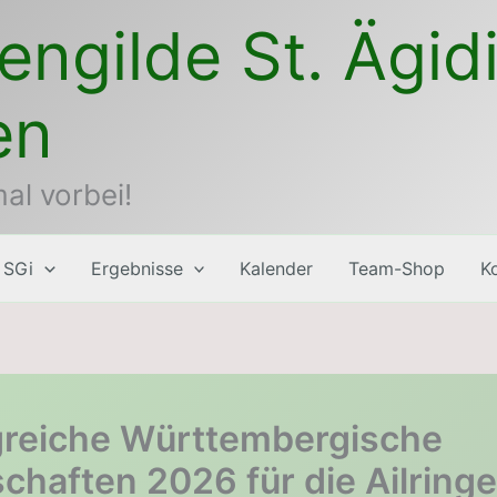
engilde St. Ägid
en
al vorbei!
 SGi
Ergebnisse
Kalender
Team-Shop
K
greiche Württembergische
chaften 2026 für die Ailringe