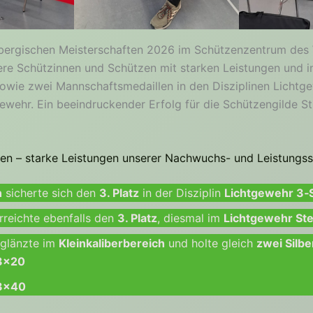
bergischen Meisterschaften 2026 im Schützenzentrum des 
re Schützinnen und Schützen mit starken Leistungen und i
sowie zwei Mannschaftsmedaillen in den Disziplinen Lichtg
ewehr. Ein beeindruckender Erfolg für die Schützengilde St
en – starke Leistungen unserer Nachwuchs- und Leistungs
n
sicherte sich den
3. Platz
in der Disziplin
Lichtgewehr 3‑S
rreichte ebenfalls den
3. Platz
, diesmal im
Lichtgewehr St
glänzte im
Kleinkaliberbereich
und holte gleich
zwei Silbe
 3×20
 3×40