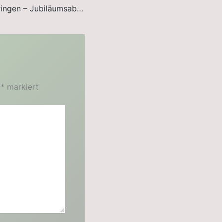
70 Jahre SGi Ailringen – Jubiläumsabend mit Bierprobe
t
*
markiert