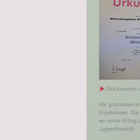
Glückwunsch a
Wir gratulieren 
Ergebnissen. Die
ein voller Erfol
Jugendbereich.