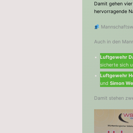
Damit gehen vier 
hervorragende Na
Mannschaftswe
Auch in den Mann
Luftgewehr D
sicherte sich 
Luftgewehr He
und
Simon We
Damit stehen zwe