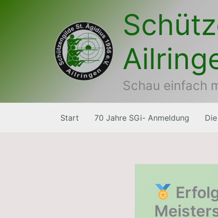
Zum
Schütz
Inhalt
springen
Ailring
Schau einfach m
Start
70 Jahre SGi- Anmeldung
Die
Erfol
Meisters