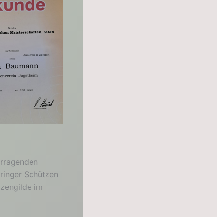
vorragenden
lringer Schützen
tzengilde im