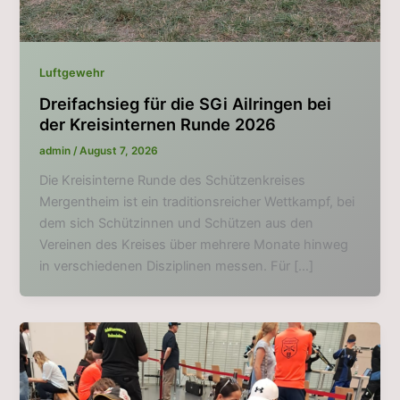
Luftgewehr
Dreifachsieg für die SGi Ailringen bei
der Kreisinternen Runde 2026
admin
/
August 7, 2026
Die Kreisinterne Runde des Schützenkreises
Mergentheim ist ein traditionsreicher Wettkampf, bei
dem sich Schützinnen und Schützen aus den
Vereinen des Kreises über mehrere Monate hinweg
in verschiedenen Disziplinen messen. Für […]