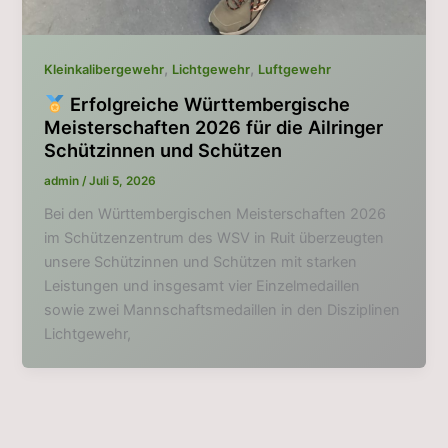
,
,
Kleinkalibergewehr
Lichtgewehr
Luftgewehr
Erfolgreiche Württembergische
Meisterschaften 2026 für die Ailringer
Schützinnen und Schützen
admin
/
Juli 5, 2026
Bei den Württembergischen Meisterschaften 2026
im Schützenzentrum des WSV in Ruit überzeugten
unsere Schützinnen und Schützen mit starken
Leistungen und insgesamt vier Einzelmedaillen
sowie zwei Mannschaftsmedaillen in den Disziplinen
Lichtgewehr,